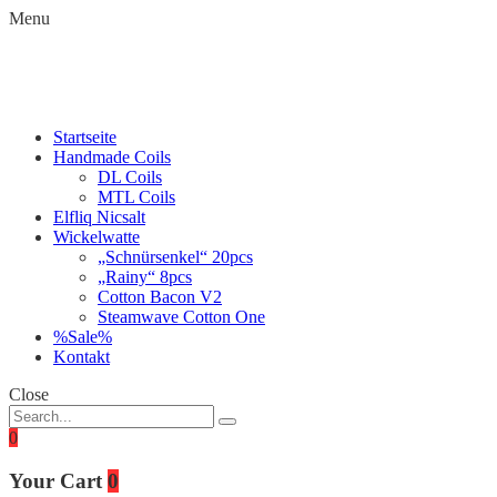
Menu
Startseite
Handmade Coils
DL Coils
MTL Coils
Elfliq Nicsalt
Wickelwatte
„Schnürsenkel“ 20pcs
„Rainy“ 8pcs
Cotton Bacon V2
Steamwave Cotton One
%Sale%
Kontakt
Close
0
Your Cart
0