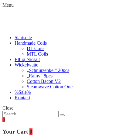
Menu
Startseite
Handmade Coils
DL Coils
MTL Coils
Elfliq Nicsalt
Wickelwatte
„Schnürsenkel“ 20pcs
„Rainy“ 8pcs
Cotton Bacon V2
Steamwave Cotton One
%Sale%
Kontakt
Close
0
Your Cart
0