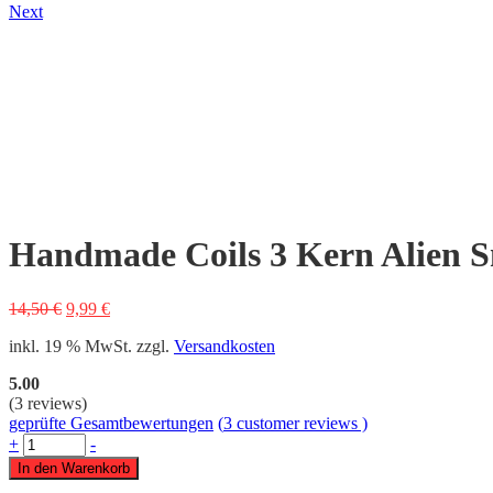
Next
Handmade Coils 3 Kern Alien S
Ursprünglicher
Aktueller
14,50
€
9,99
€
Preis
Preis
inkl. 19 % MwSt.
zzgl.
Versandkosten
war:
ist:
14,50 €
9,99 €.
5.00
(3
reviews
)
geprüfte Gesamtbewertungen
(
3
customer reviews )
+
-
In den Warenkorb