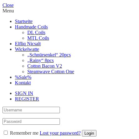
Close
Menu
Startseite
Handmade Coils
DL Coils
MTL Coils
Elfliq Nicsalt
Wickelwatte
„Schnürsenkel“ 20pcs
„Rainy“ 8pcs
Cotton Bacon V2
Steamwave Cotton One
%Sale%
Kontakt
SIGN IN
REGISTER
Remember me
Lost your password?