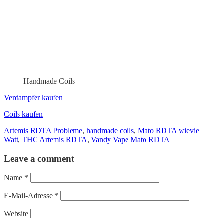
Handmade Coils
Verdampfer kaufen
Coils kaufen
Artemis RDTA Probleme
,
handmade coils
,
Mato RDTA wieviel
Watt
,
THC Artemis RDTA
,
Vandy Vape Mato RDTA
Leave a comment
Name
*
E-Mail-Adresse
*
Website